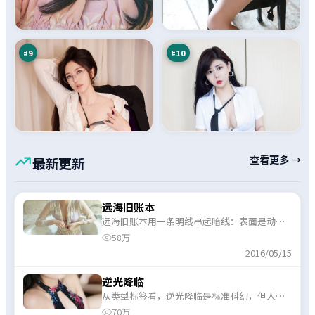
光
潮
回
交
90
90
声
锋
万
万
#
9
#
10
查看更多 →
最新更新
远海旧账本
远海旧账本用一条明线串起暗线：表面是动漫
常见桥段，内里仍藏了几处巧思反转。
58万
2016/05/15
逆光降临
从类型标签看，逆光降临是标准科幻，但人物
关系写得细，不是脸谱化的正邪对立。
70万