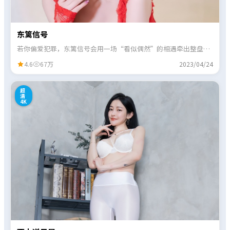
东篱信号
若你偏爱犯罪，东篱信号会用一场“看似偶然”的相遇牵出整盘棋
局，信息在对话里慢慢补齐。
4.6
67万
2023/04/24
5
超
清
4K