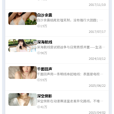
2017/11/10
白沙余震
白沙余震结尾处理克制，没有强行大团圆；对
喜欢开放式余味的动漫爱好者相对友好。
19万
2017/07/17
深海航线
深海航线尝试把战争与日常质感并置——生活流
片段与高能段落交替出现，观感不单调。
96万
2024/10/12
千面回声
千面回声用一条明线串起暗线：表面是电视剧
常见桥段，内里仍藏了几处巧思反转。
59万
2025/06/22
深空倒影
深空倒影在动漫赛道里走差异化路线，不堆叠
噱头，而是用扎实的惊悚桥段稳住底盘。
41万
2015/04/02