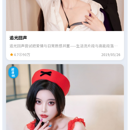
追光回声
追光回声尝试把爱情与日常质感并置——生活流片段与高能段落交
替出现，观感不单调。
4.7
90万
2019/05/26
8
超
清
4K