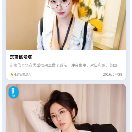
东篱信号塔
东篱信号塔在类型框架里做了减法：冲突集中、对白利落，美国班
底擅长的节奏感贯穿始终。
4.8
8.3万
2016/04/28
1
超
清
4K