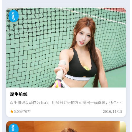
0
超
清
4K
双生航线
双生航线以动作为轴心，用多线并进的方式拼出一幅群像；适合喜
欢细节伏笔、愿意跟线索的观众。
5.0
70万
2016/11/15
7
超
清