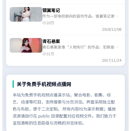
银翼笔记
作为一部电视剧向的冒险作品，银翼笔记更强
调人物动机而非单纯奇观，情绪曲线起伏分
20万
明。
2018/12/08
青石悬案
青石悬案更像“人物先行”的作品：犯罪是外
壳，真正推动剧情的是信任、代价与边界。
31万
2017/11/24
关于
免费手机视频点播网
本站为免费手机视频点播演示站，聚合电影、剧集、综
艺、动漫等栏目，支持搜索与分页浏览。界面采用独立配
色与布局，便于二次定制。 所有内容均为演示数据；播放
资源请自行在 public 目录配置对应视频文件。我们致力于
呈现清晰的信息层级与流畅的浏览体验。