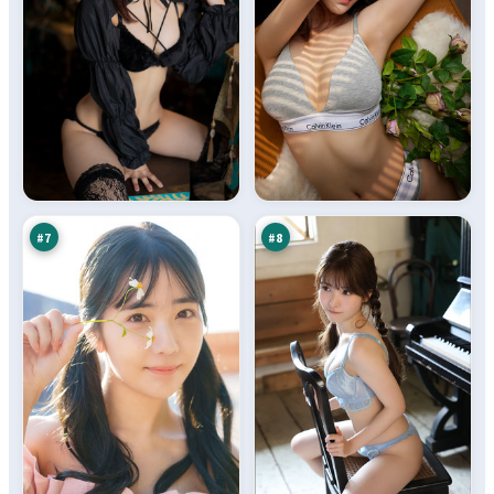
深
零
海
号
追
法
94
91
缉
则
万
万
#
7
#
8
追
狂