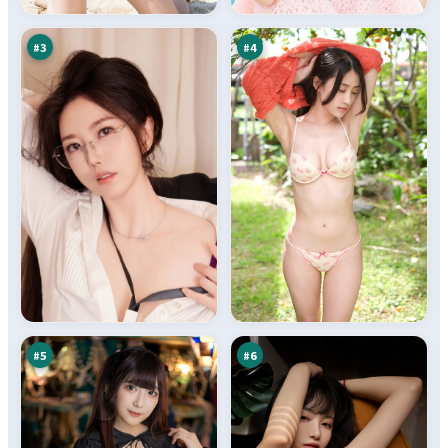
云
则
万
万
#
3
#
4
残
黑
章
潮
余
逆
95
94
震
风
万
万
局
#
5
#
6