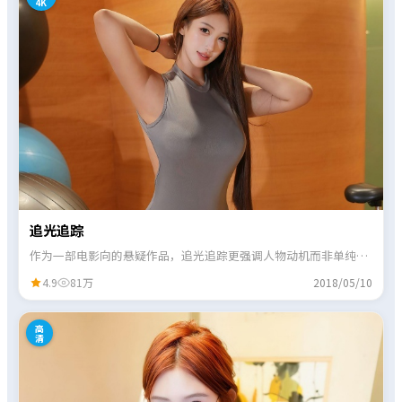
4K
追光追踪
作为一部电影向的悬疑作品，追光追踪更强调人物动机而非单纯奇
观，情绪曲线起伏分明。
4.9
81万
2018/05/10
4
高
清