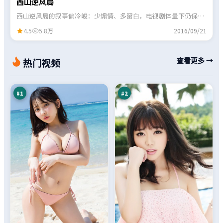
西山逆风局
西山逆风局的叙事偏冷峻：少煽情、多留白，电视剧体量下仍保留
了几场印象深刻的对手戏。
4.5
5.8万
2016/09/21
青
深
查看更多 →
热门视频
石
海
惊
航
97
96
魂
线
万
万
#
1
#
2
长
尘
夜
封
风
法
96
95